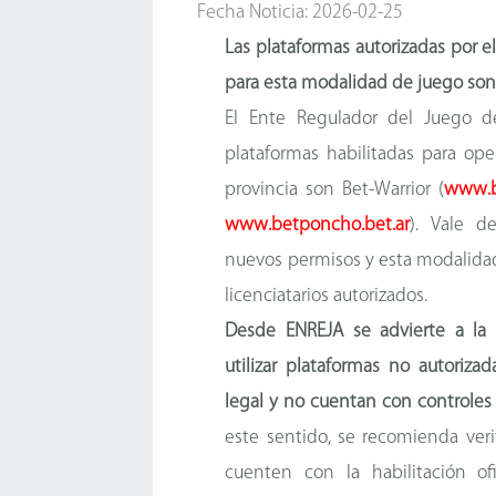
Fecha Noticia: 2026-02-25
Las plataformas autorizadas por e
para esta modalidad de juego son
El Ente Regulador del Juego d
plataformas habilitadas para ope
provincia son Bet-Warrior (
www.be
www.betponcho.bet.ar
). Vale d
nuevos permisos y esta modalidad
licenciatarios autorizados.
Desde ENREJA se advierte a la 
utilizar plataformas no autoriza
legal y no cuentan con controles n
este sentido, se recomienda veri
cuenten con la habilitación of