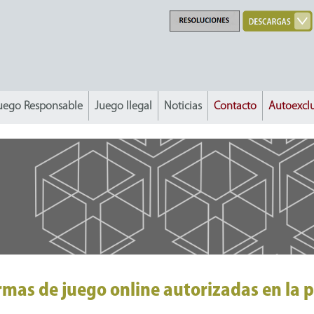
uego Responsable
Juego Ilegal
Noticias
Contacto
Autoexcl
rmas de juego online autorizadas en la p