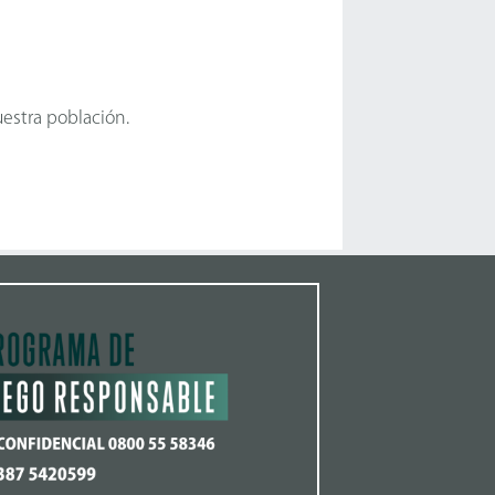
estra población.