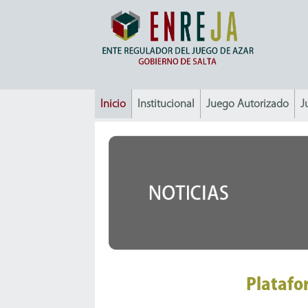
Inicio
Institucional
Juego Autorizado
J
Platafo